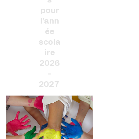
s
pour
l’ann
ée
scola
ire
2026
-
2027
Cliquez ici !