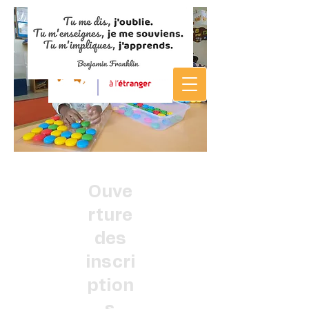
Ouve
rture
des
inscri
ption